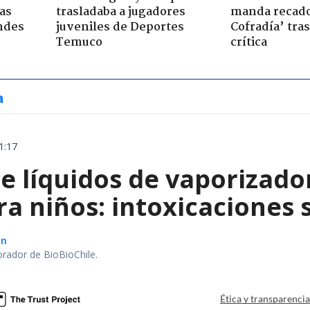
ras
trasladaba a jugadores
manda recado
ndes
juveniles de Deportes
Cofradía’ tras
Temuco
crítica
a
1:17
e líquidos de vaporizado
ra niños: intoxicaciones
ón
orador de BioBioChile.
Ética y transparenci