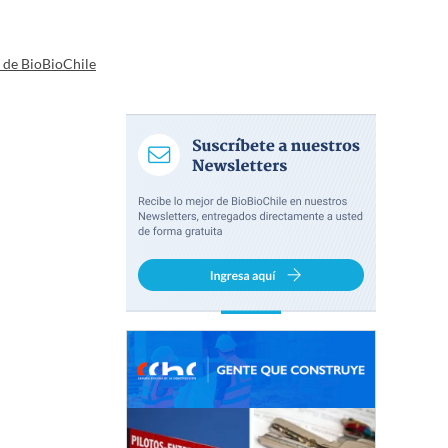
a de BioBioChile