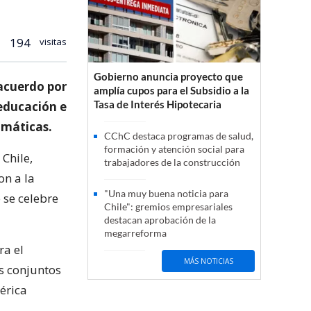
194
visitas
Gobierno anuncia proyecto que
acuerdo por
amplía cupos para el Subsidio a la
Tasa de Interés Hipotecaria
 educación e
omáticas.
CChC destaca programas de salud,
formación y atención social para
Chile,
trabajadores de la construcción
n a la
"Una muy buena noticia para
 se celebre
Chile": gremios empresariales
destacan aprobación de la
megarreforma
ra el
MÁS NOTICIAS
os conjuntos
érica