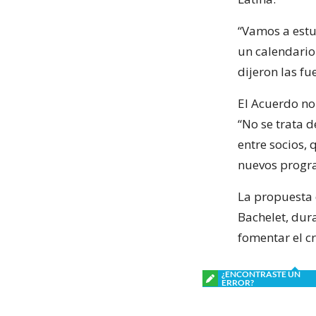
“Vamos a estu
un calendario
dijeron las fu
El Acuerdo no
“No se trata 
entre socios, 
nuevos progr
La propuesta 
Bachelet, dur
fomentar el cr
¿ENCONTRASTE UN
ERROR?