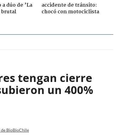
 a dúo de ’La
accidente de tránsito:
 brutal
chocó con motociclista
res tengan cierre
 subieron un 400%
a de BioBioChile