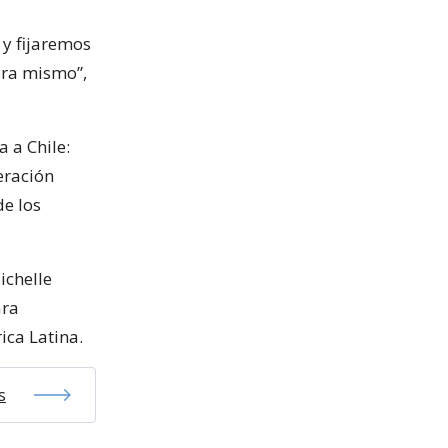
y fijaremos
ora mismo”,
 a Chile:
eración
de los
ichelle
ara
ica Latina.
s