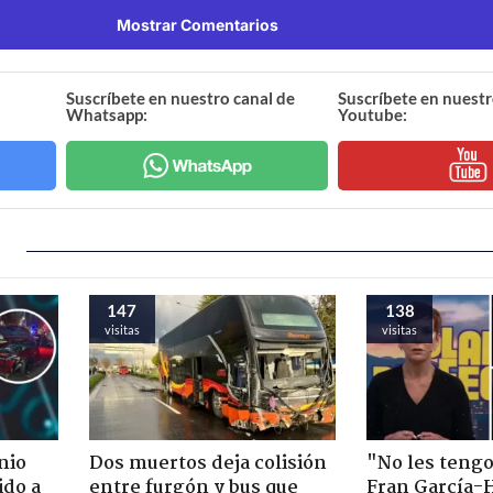
Mostrar Comentarios
Suscríbete en nuestro canal de
Suscríbete en nuestr
Whatsapp:
Youtube:
147
138
visitas
visitas
nio
Dos muertos deja colisión
"No les teng
ido a
entre furgón y bus que
Fran García-