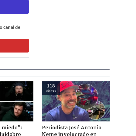
o canal de
118
visitas
o miedo":
Periodista José Antonio
Huidobro
Neme involucrado en