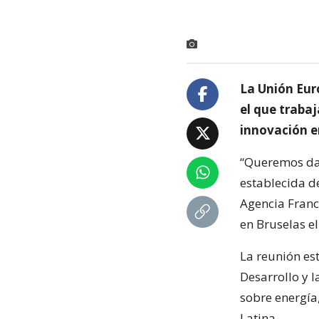
La Unión Eur
el que traba
innovación e
“Queremos dar
establecida d
Agencia Franc
en Bruselas e
La reunión es
Desarrollo y 
sobre energía
Latina.