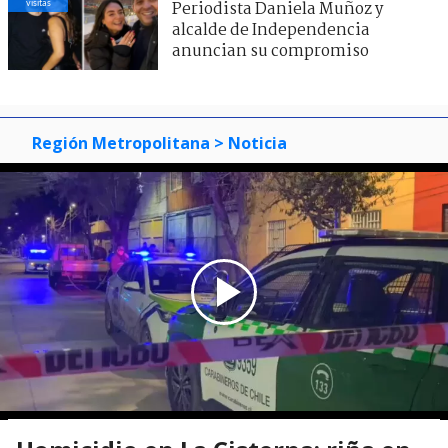
visitas
Periodista Daniela Muñoz y
alcalde de Independencia
anuncian su compromiso
Región Metropolitana
> Noticia