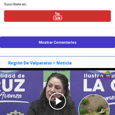
Suscríbete en:
Mostrar Comentarios
Región De Valparaíso
> Noticia