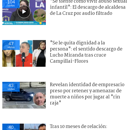
"Se siente como vivir abuso sexual
103
visitas
infantil": El descargo de alcaldesa
de La Cruz por audio filtrado
"Se le quita dignidad a la
47
visitas
persona": el sentido descargo de
Lucho Miranda tras cruce
Campillai-Flores
Revelan identidad de empresario
43
visitas
preso por retener y amenazar de
muerte a niños por jugar al "rin
raja"
Tras 10 meses de relación:
39