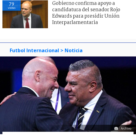
Gobierno confirma apoyo a
79
visitas
candidatura del senador Rojo
Edwards para presidir Unión
Interparlamentaria
Futbol Internacional
> Noticia
Archivo