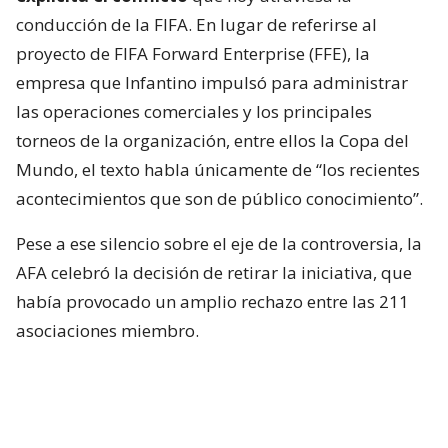
conducción de la FIFA. En lugar de referirse al
proyecto de FIFA Forward Enterprise (FFE), la
empresa que Infantino impulsó para administrar
las operaciones comerciales y los principales
torneos de la organización, entre ellos la Copa del
Mundo, el texto habla únicamente de “los recientes
acontecimientos que son de público conocimiento”.
Pese a ese silencio sobre el eje de la controversia, la
AFA celebró la decisión de retirar la iniciativa, que
había provocado un amplio rechazo entre las 211
asociaciones miembro.
En ese sentido, valoró el “
reconocimiento de los
errores
” y el “
pedido de disculpas
” de la dirigencia
de la FIFA, interpretándolos como una señal positiva