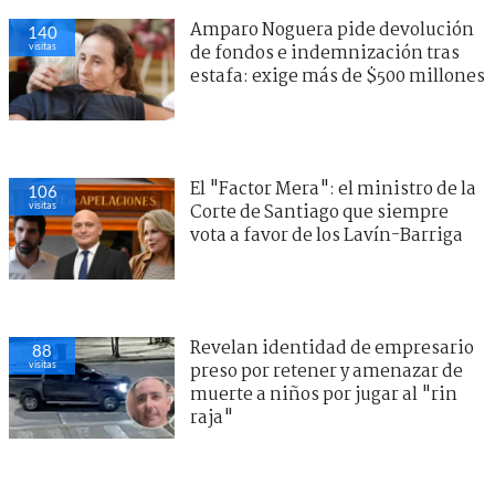
Amparo Noguera pide devolución
140
visitas
de fondos e indemnización tras
estafa: exige más de $500 millones
El "Factor Mera": el ministro de la
106
visitas
Corte de Santiago que siempre
vota a favor de los Lavín-Barriga
Revelan identidad de empresario
88
visitas
preso por retener y amenazar de
muerte a niños por jugar al "rin
raja"