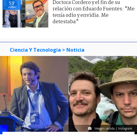
Doctora Cordero y el fin de su
59
visitas
relación con Eduardo Fuentes: "Me
tenía odio y envidia. Me
detestaba"
Ciencia Y Tecnología
> Noticia
Imagen cedida | Instagram