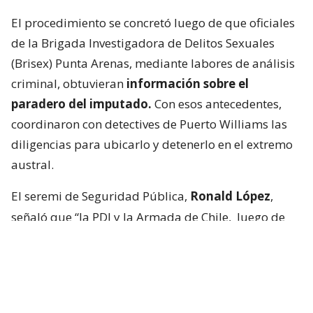
El procedimiento se concretó luego de que oficiales
de la Brigada Investigadora de Delitos Sexuales
(Brisex) Punta Arenas, mediante labores de análisis
criminal, obtuvieran
información sobre el
paradero del imputado.
Con esos antecedentes,
coordinaron con detectives de Puerto Williams las
diligencias para ubicarlo y detenerlo en el extremo
austral.
El seremi de Seguridad Pública,
Ronald López
,
señaló que “la PDI y la Armada de Chile,
luego de
más de diez horas de navegación, lograron la
detención
de un adulto de nacionalidad chilena,
imputado por promover la explotación sexual de
niños, niñas y adolescentes. Esta acción conjunta