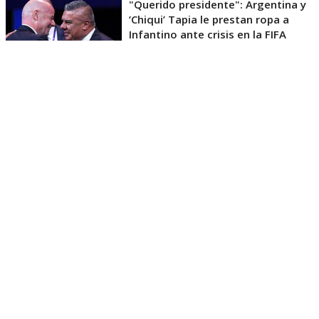
"Querido presidente": Argentina y
’Chiqui’ Tapia le prestan ropa a
Infantino ante crisis en la FIFA
La máxima mandataria del fútbol noruego pidió
también una revisión de las reformas anunciadas
por Infantino cuando fue elegido en 2016 para el
cargo.
“No es sólo que no se hayan implementado las
reformas, sino que en realidad ha habido un
retroceso”
, afirmó.
Tras el Mundial de Estados Unidos, México y
Canadá, la FIFA anunció su propuesta para vender
el 20% de FIFA Forward Enterprise (FFE), una nueva