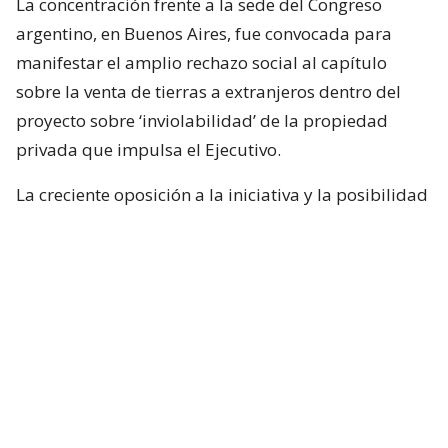
La concentración frente a la sede del Congreso
argentino, en Buenos Aires, fue convocada para
manifestar el amplio rechazo social al capítulo
sobre la venta de tierras a extranjeros dentro del
proyecto sobre ‘inviolabilidad’ de la propiedad
privada que impulsa el Ejecutivo.
La creciente oposición a la iniciativa y la posibilidad
de un traspié legislativo llevaron al oficialismo a
quitar ese capítulo del proyecto, que contiene, de
todos modos, otros varios aspectos sensibles con
impacto social, económico y ambiental, que se
debaten este jueves en el pleno del Senado.
El polémico capítulo relajaba las restricciones a la
compra de tierras por parte de extranjeros y, según
el oficialismo, su tratamiento fue simplemente