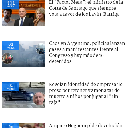
El "Factor Mera": el ministro de la
101
visitas
Corte de Santiago que siempre
vota a favor de los Lavín-Barriga
Caos en Argentina: policías lanzan
81
visitas
gases a manifestantes frente al
Congreso y hay más de 10
detenidos
Revelan identidad de empresario
80
visitas
preso por retener y amenazar de
muerte a niños por jugar al "rin
raja"
Amparo Noguera pide devolución
66