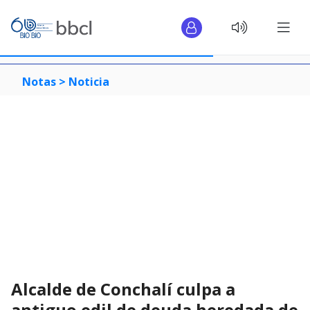
Notas >
Noticia
Alcalde de Conchalí culpa a
antiguo edil de deuda heredada de