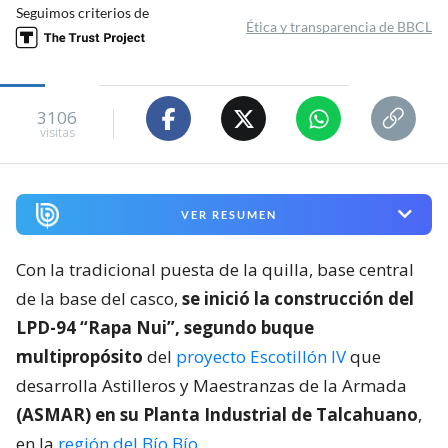
Seguimos criterios de
Ética y transparencia de BBCL
3106
visitas
VER RESUMEN
Con la tradicional puesta de la quilla, base central
de la base del casco,
se inició la construcción del
LPD-94 “Rapa Nui”, segundo buque
multipropósito
del
proyecto Escotillón IV
que
desarrolla Astilleros y Maestranzas de la Armada
(ASMAR) en su Planta Industrial de Talcahuano
,
en la
región del Bío Bío
.