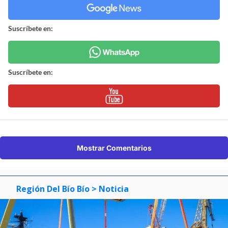
Suscríbete en:
Suscríbete en:
Mostrar Comentarios
Región Del Bío Bío
> Noticia