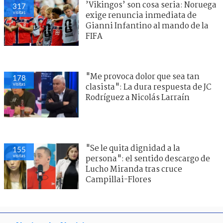
’Vikingos’ son cosa seria: Noruega
317
visitas
exige renuncia inmediata de
Gianni Infantino al mando de la
FIFA
"Me provoca dolor que sea tan
178
visitas
clasista": La dura respuesta de JC
Rodríguez a Nicolás Larraín
"Se le quita dignidad a la
155
visitas
persona": el sentido descargo de
Lucho Miranda tras cruce
Campillai-Flores