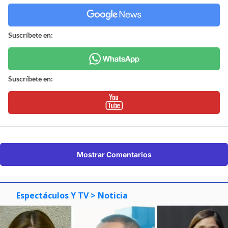
Suscríbete en:
Suscríbete en:
Mostrar Comentarios
Espectáculos Y TV
> Noticia