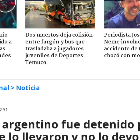
nio
Dos muertos deja colisión
Periodista Jo
ido a
entre furgón y bus que
Neme involuc
ras
trasladaba a jugadores
accidente de 
ndes
juveniles de Deportes
chocó con mot
Temuco
nal
> Noticia
2:51
 argentino fue detenido 
e lo llevaron y no lo dev