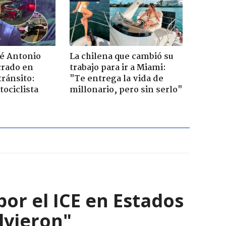
sé Antonio
La chilena que cambió su
rado en
trabajo para ir a Miami:
tránsito:
"Te entrega la vida de
ociclista
millonario, pero sin serlo"
por el ICE en Estados
olvieron"