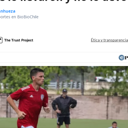
Sanhueza
portes en BioBioChile
Ética y transparenci