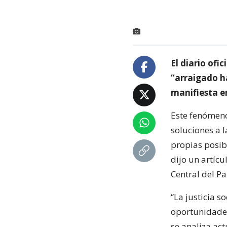
El diario ofi
“arraigado h
manifiesta e
Este fenómeno,
soluciones a 
propias posibi
dijo un artíc
Central del P
“La justicia s
oportunidades
se analiza ac