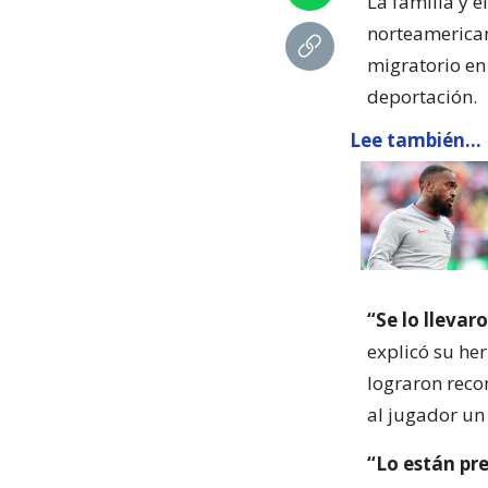
La familia y 
norteamerican
migratorio en
deportación.
Lee también...
“Se lo llevar
explicó su he
lograron recon
al jugador un
“Lo están pr