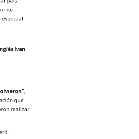
al país
ámite
a eventual
nglés Ivan
volvieron”
,
mación que
eron realizar
eró.