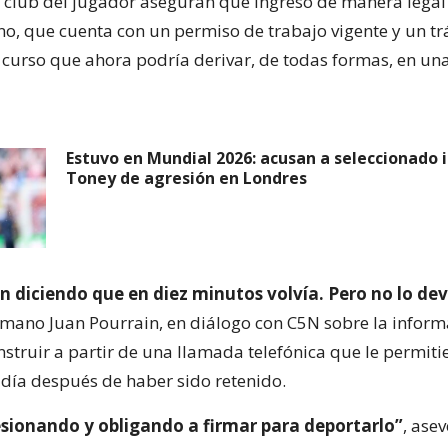
el club del jugador aseguran que ingresó de manera legal 
o, que cuenta con un permiso de trabajo vigente y un tr
 curso que ahora podría derivar, de todas formas, en un
Estuvo en Mundial 2026: acusan a seleccionado i
Toney de agresión en Londres
on diciendo que en diez minutos volvía. Pero no lo de
rmano Juan Pourrain, en diálogo con C5N sobre la infor
struir a partir de una llamada telefónica que le permiti
 día después de haber sido retenido.
esionando y obligando a firmar para deportarlo”
, asev