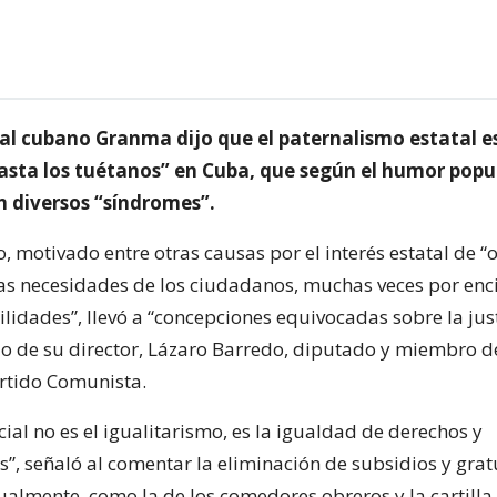
cial cubano Granma dijo que el paternalismo estatal es
asta los tuétanos” en Cuba, que según el humor popu
n diversos “síndromes”.
 motivado entre otras causas por el interés estatal de “o
las necesidades de los ciudadanos, muchas veces por en
lidades”, llevó a “concepciones equivocadas sobre la justi
ulo de su director, Lázaro Barredo, diputado y miembro d
artido Comunista.
ocial no es el igualitarismo, es la igualdad de derechos y
”, señaló al comentar la eliminación de subsidios y gra
tualmente, como la de los comedores obreros y la cartilla