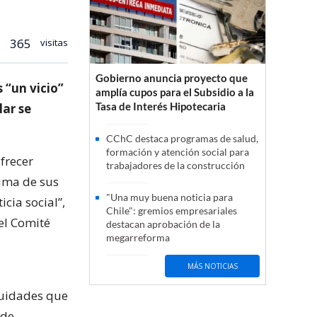
365
visitas
Gobierno anuncia proyecto que
 “un vicio”
amplía cupos para el Subsidio a la
Tasa de Interés Hipotecaria
lar se
CChC destaca programas de salud,
formación y atención social para
frecer
trabajadores de la construcción
cima de sus
"Una muy buena noticia para
cia social”,
Chile": gremios empresariales
el Comité
destacan aprobación de la
megarreforma
MÁS NOTICIAS
tuidades que
 de