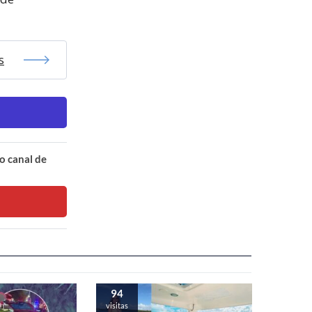
s
o canal de
94
visitas