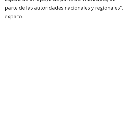
parte de las autoridades nacionales y regionales”,
explicó.
La decisión fue tomada tras reportarse situaciones
desesperadas, como lo ocurrido en el sector
Arboleda de Angol, donde la subida del río Rehue
dejó 373 casas inundadas y una estela de
impotencia y dolor entre las familias que perdieron
todos sus enseres.
Lee también...
Poduje anuncia reubicación y
reconstrucción de 3 villas de Angol
afectadas por desborde de río
Rehue