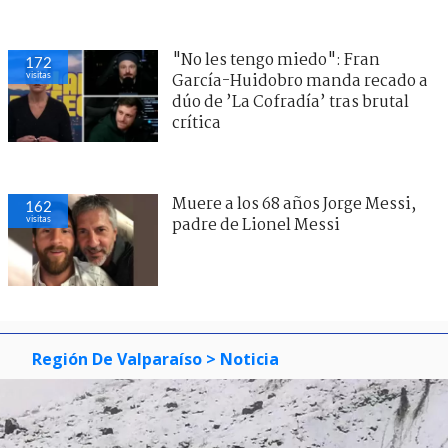
"No les tengo miedo": Fran
172
visitas
García-Huidobro manda recado a
dúo de ’La Cofradía’ tras brutal
crítica
Muere a los 68 años Jorge Messi,
162
visitas
padre de Lionel Messi
Región De Valparaíso
> Noticia