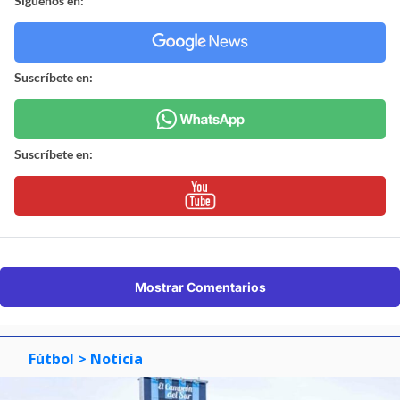
Síguenos en:
Suscríbete en:
Suscríbete en:
Mostrar Comentarios
Fútbol
> Noticia