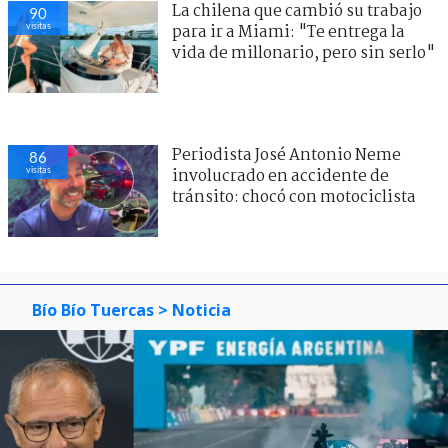
La chilena que cambió su trabajo
90
visitas
para ir a Miami: "Te entrega la
vida de millonario, pero sin serlo"
Periodista José Antonio Neme
86
visitas
involucrado en accidente de
tránsito: chocó con motociclista
Bío Bío Tuercas
> Noticia