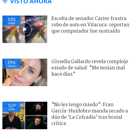
VISTO AHORA
Escolta de senador Carter frustra
195
visitas
robo de auto en Vitacura: reportan
que computador fue sustraído
Gissella Gallardo revela complejo
188
visitas
estado de salud: "Me tenían mal
hace días"
"No les tengo miedo": Fran
113
visitas
García-Huidobro manda recado a
dúo de ’La Cofradía’ tras brutal
crítica