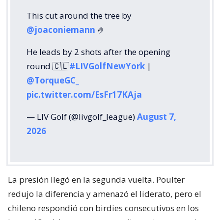
This cut around the tree by
@joaconiemann
🤌
He leads by 2 shots after the opening
round 🇨🇱
#LIVGolfNewYork
|
@TorqueGC_
pic.twitter.com/EsFr17KAja
— LIV Golf (@livgolf_league)
August 7,
2026
La presión llegó en la segunda vuelta. Poulter
redujo la diferencia y amenazó el liderato, pero el
chileno respondió con birdies consecutivos en los