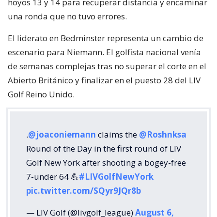
hoyos 13 y 14 para recuperar distancia y encaminar
una ronda que no tuvo errores.
El liderato en Bedminster representa un cambio de
escenario para Niemann. El golfista nacional venía
de semanas complejas tras no superar el corte en el
Abierto Británico y finalizar en el puesto 28 del LIV
Golf Reino Unido.
.
@joaconiemann
claims the
@Roshnksa
Round of the Day in the first round of LIV
Golf New York after shooting a bogey-free
7-under 64 💪
#LIVGolfNewYork
pic.twitter.com/SQyr9JQr8b
— LIV Golf (@livgolf_league)
August 6,