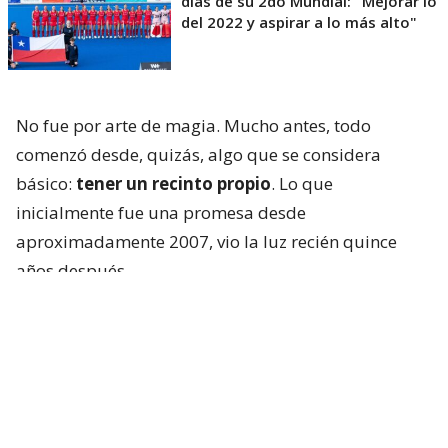
días de su 2do Mundial: "Mejorar lo
del 2022 y aspirar a lo más alto"
No fue por arte de magia. Mucho antes, todo
comenzó desde, quizás, algo que se considera
básico:
tener un recinto propio
. Lo que
inicialmente fue una promesa desde
aproximadamente 2007, vio la luz recién quince
años después.
Cuando no había cancha
Hablar de
Claudia Schüler
no es solo referirse a
una referente que peleó hasta sus últimos días
contra el cáncer, sino también a alguien que lo dejó