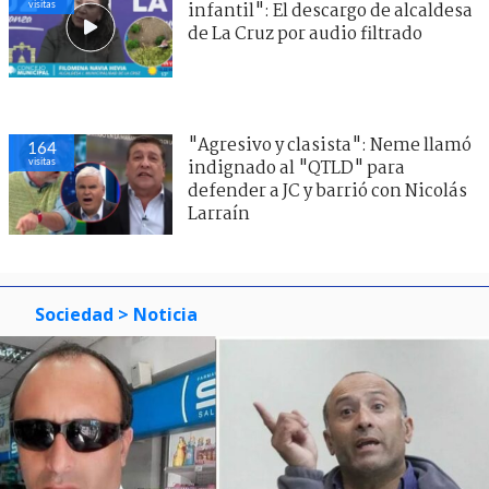
visitas
infantil": El descargo de alcaldesa
de La Cruz por audio filtrado
"Agresivo y clasista": Neme llamó
164
visitas
indignado al "QTLD" para
defender a JC y barrió con Nicolás
Larraín
Sociedad
> Noticia