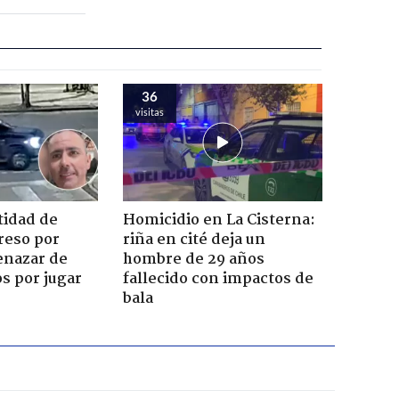
36
visitas
tidad de
Homicidio en La Cisterna:
reso por
riña en cité deja un
enazar de
hombre de 29 años
s por jugar
fallecido con impactos de
bala