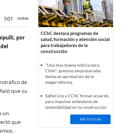
501
visitas
CChC destaca programas de
pulli, por
salud, formación y atención social
para trabajadores de la
 del
construcción
"Una muy buena noticia para
Chile": gremios empresariales
destacan aprobación de la
rotráfico de
megarreforma
ñaló que su
SalfaCorp y CChC firman acuerdo
para impulsar estándares de
sostenibilidad en la construcción
o un
MÁS NOTICIAS
tectó que
ramos.