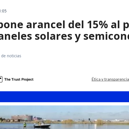
1:05
ne arancel del 15% al pol
paneles solares y semico
 de noticias
a
Ética y transparenci