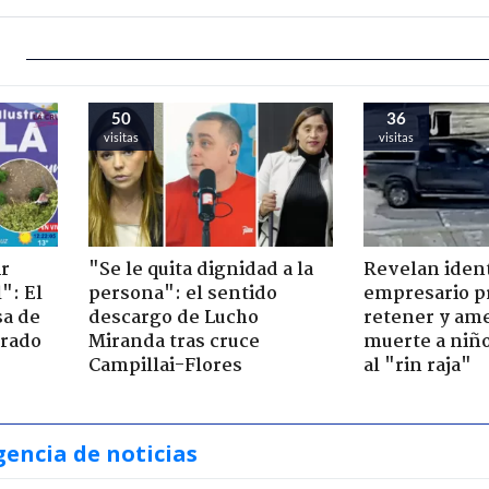
50
36
visitas
visitas
ir
"Se le quita dignidad a la
Revelan iden
": El
persona": el sentido
empresario p
sa de
descargo de Lucho
retener y am
trado
Miranda tras cruce
muerte a niño
Campillai-Flores
al "rin raja"
gencia de noticias