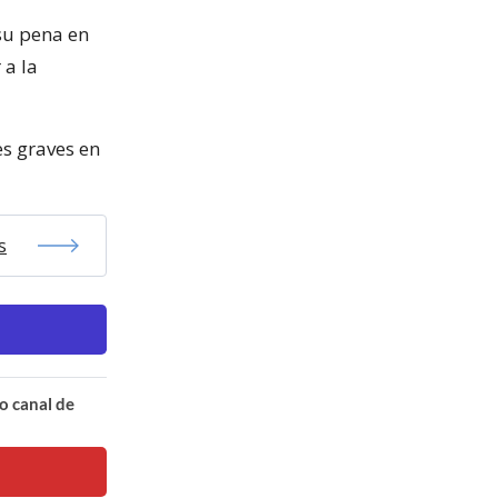
su pena en
 a la
es graves en
s
o canal de