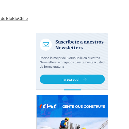
a de BioBioChile