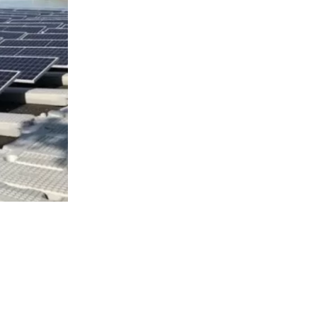
529
visitas