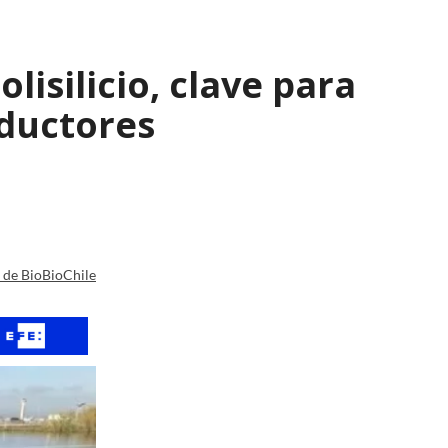
isilicio, clave para
nductores
a de BioBioChile