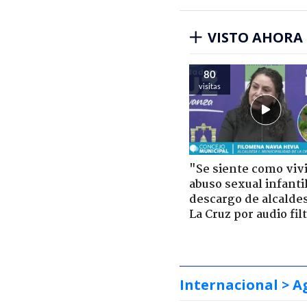
VISTO AHORA
80
visitas
"Se siente como viv
abuso sexual infantil
descargo de alcalde
La Cruz por audio fil
Internacional
> A