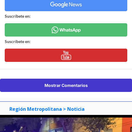
Suscríbete en:
Suscríbete en:
Mostrar Comentarios
Región Metropolitana
> Noticia