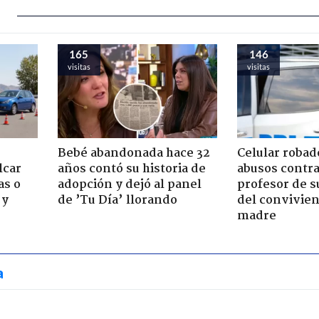
165
146
visitas
visitas
Bebé abandonada hace 32
Celular robad
lcar
años contó su historia de
abusos contra
as o
adopción y dejó al panel
profesor de s
 y
de ’Tu Día’ llorando
del convivien
madre
a