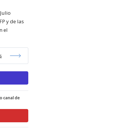
Julio
FP y de las
n el
s
o canal de