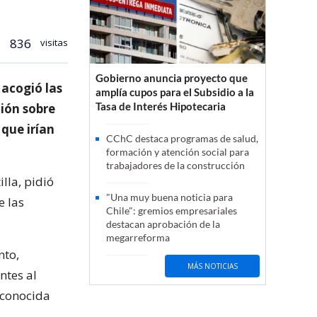
836
visitas
Gobierno anuncia proyecto que
 acogió las
amplía cupos para el Subsidio a la
Tasa de Interés Hipotecaria
ción sobre
 que irían
CChC destaca programas de salud,
formación y atención social para
trabajadores de la construcción
lla, pidió
"Una muy buena noticia para
e las
Chile": gremios empresariales
destacan aprobación de la
megarreforma
nto,
MÁS NOTICIAS
ntes al
 conocida