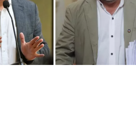
VER RESUMEN
 directiva del Partido Comunista (PC) a Cuba volvió a tensi
co, luego de que la bancada de diputados de la UDI acudi
oral (Servel) para solicitar que se evalúe la apertura de u