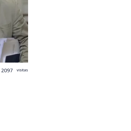
2097
visitas
onar el
era al
n