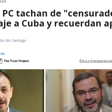
9:04
 PC tachan de "censurado
iaje a Cuba y recuerdan 
Bío Bío Santiago
tes
Ética y transparenci