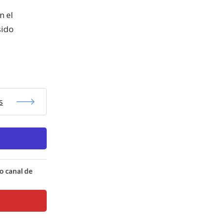
n el
sido
s
o canal de