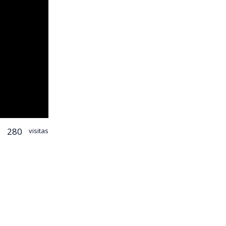
280
visitas
iones.
o en la