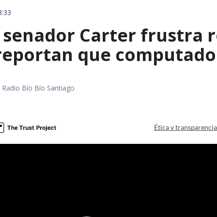
3:33
 senador Carter frustra 
 reportan que computador
a
al Radio Bío Bío Santiago
a
Ética y transparenci