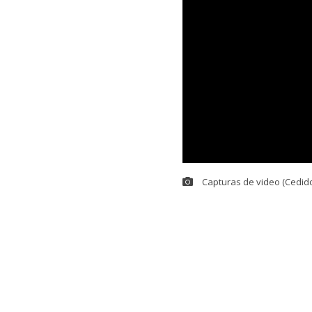
Capturas de video (Cedido
NOTICIA EN DESARR
Estamos recopilando más
Un
escolta de