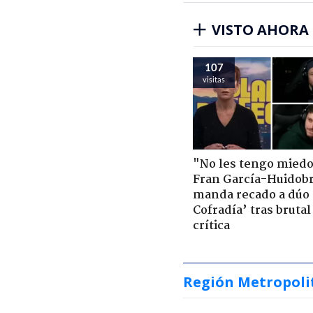
VISTO AHORA
107
visitas
"No les tengo miedo
Fran García-Huidob
manda recado a dúo 
Cofradía’ tras brutal
crítica
Región Metropoli