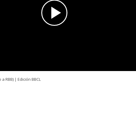
 a RBB) | Edición BBCL
OLLO
 antecedentes sobre esta noticia, quédate atento a las actualizac
l senador Rodolfo Carter (REP) frustró un intento de asalt