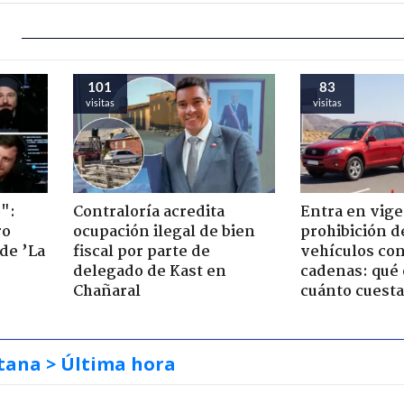
101
83
visitas
visitas
":
Contraloría acredita
Entra en vige
ro
ocupación ilegal de bien
prohibición d
de ’La
fiscal por parte de
vehículos con
delegado de Kast en
cadenas: qué 
Chañaral
cuánto cuesta
tana
> Última hora