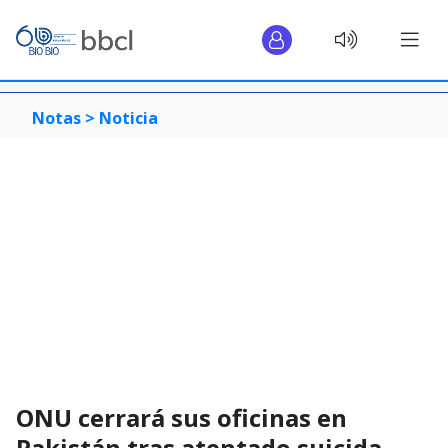
Notas >
Noticia
ONU cerrará sus oficinas en
Pakistán tras atentado suicida