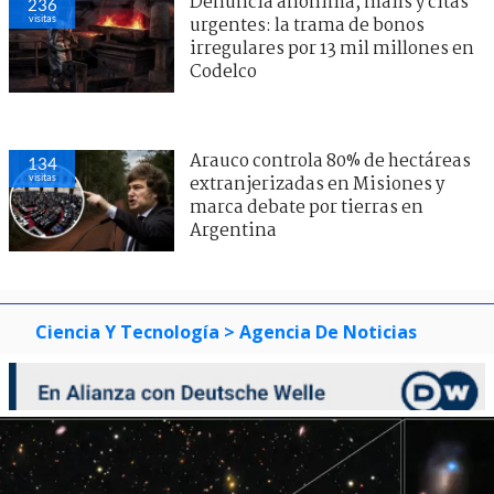
Denuncia anónima, mails y citas
236
visitas
urgentes: la trama de bonos
irregulares por 13 mil millones en
Codelco
Arauco controla 80% de hectáreas
134
visitas
extranjerizadas en Misiones y
marca debate por tierras en
Argentina
Ciencia Y Tecnología
> Agencia De Noticias