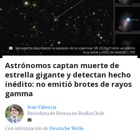
Los expertos describieron la explosión de la supernova SN 2026gzf como un evento
muy breve y difícil de detectar | DW
Astrónomos captan muerte de
estrella gigante y detectan hecho
inédito: no emitió brotes de rayos
gamma
Jean Valencia
Periodista de Prensa en BioBioChile
Con información de
Deutsche Welle