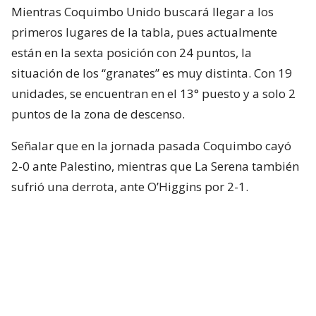
Mientras Coquimbo Unido buscará llegar a los
primeros lugares de la tabla, pues actualmente
están en la sexta posición con 24 puntos, la
situación de los “granates” es muy distinta. Con 19
unidades, se encuentran en el 13° puesto y a solo 2
puntos de la zona de descenso.
Señalar que en la jornada pasada Coquimbo cayó
2-0 ante Palestino, mientras que La Serena también
sufrió una derrota, ante O’Higgins por 2-1.
⚽🇨🇱🤩 ¡SIGUE LA ACCIÓN!
Con ustedes, la cartelera Matchday de los
partidos que se tomarán la Fecha 18 de