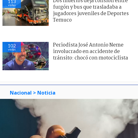
Dos muertos deja colisión entre
113
visitas
furgón y bus que trasladaba a
jugadores juveniles de Deportes
Temuco
Periodista José Antonio Neme
102
visitas
involucrado en accidente de
tránsito: chocó con motociclista
Nacional
> Noticia