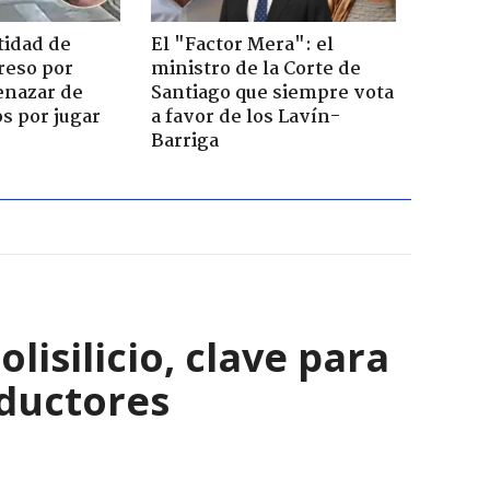
tidad de
El "Factor Mera": el
reso por
ministro de la Corte de
enazar de
Santiago que siempre vota
s por jugar
a favor de los Lavín-
Barriga
isilicio, clave para
nductores