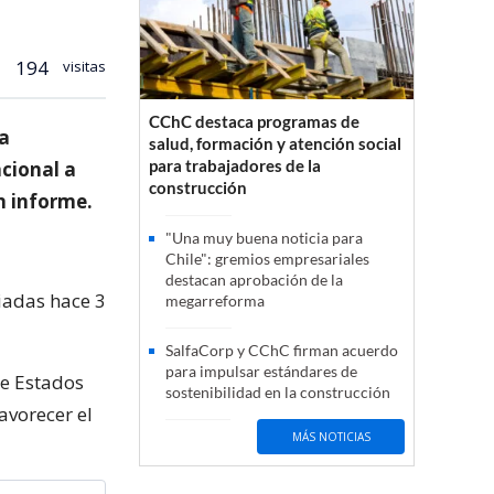
194
visitas
CChC destaca programas de
la
salud, formación y atención social
para trabajadores de la
cional a
construcción
n informe.
"Una muy buena noticia para
Chile": gremios empresariales
destacan aprobación de la
iadas hace 3
megarreforma
SalfaCorp y CChC firman acuerdo
para impulsar estándares de
de Estados
sostenibilidad en la construcción
avorecer el
MÁS NOTICIAS