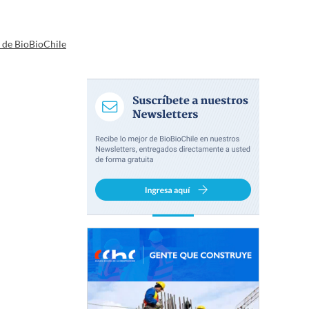
a de BioBioChile