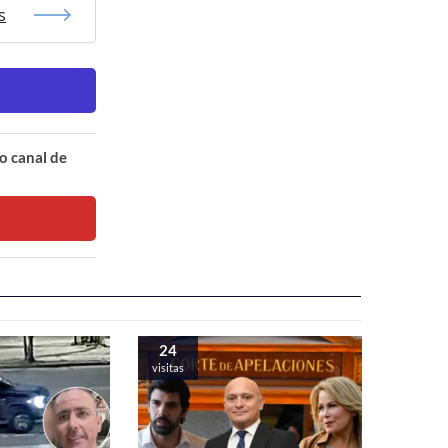
s
o canal de
24
visitas