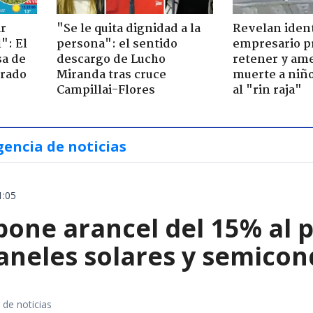
ir
"Se le quita dignidad a la
Revelan iden
": El
persona": el sentido
empresario p
sa de
descargo de Lucho
retener y am
trado
Miranda tras cruce
muerte a niño
Campillai-Flores
al "rin raja"
gencia de noticias
1:05
ne arancel del 15% al pol
paneles solares y semico
 de noticias