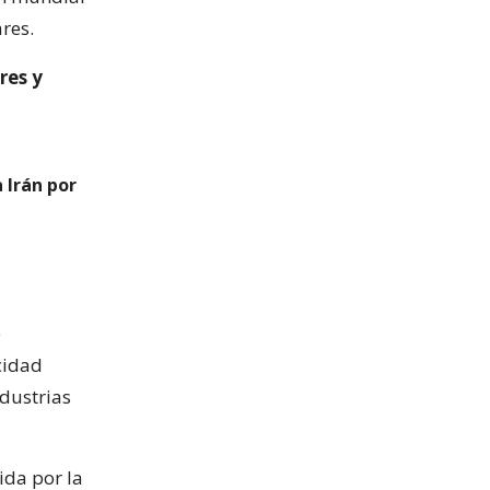
res.
res y
 Irán por
e
cidad
dustrias
da por la