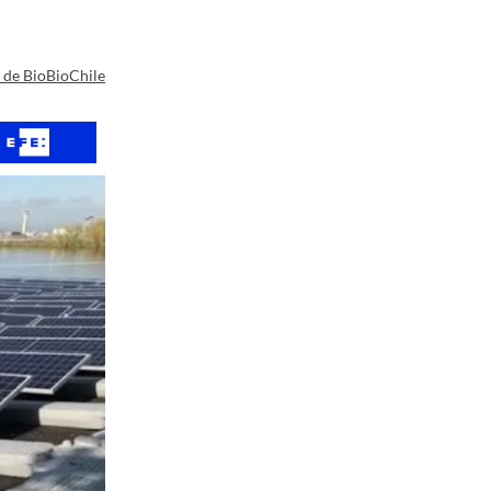
a de BioBioChile