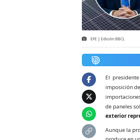
EFE | Edición BBCL
El
presidente
imposición de
importaciones 
de paneles so
exterior rep
Aunque la pro
produce en un