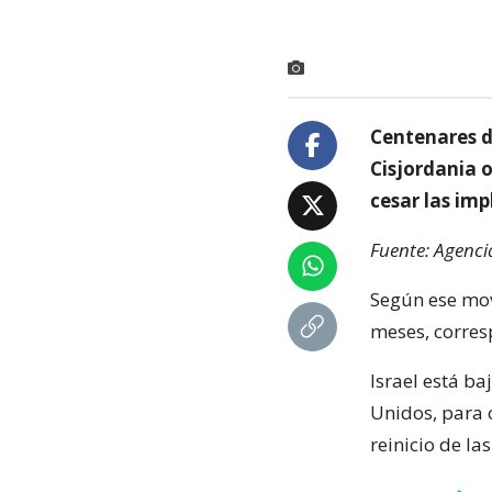
Centenares d
Cisjordania 
cesar las im
Fuente: Agenci
Según ese mov
meses, corres
Israel está b
Unidos, para c
reinicio de la