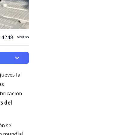
4248
visitas
jueves la
as
abricación
s del
ón se
ón mundial