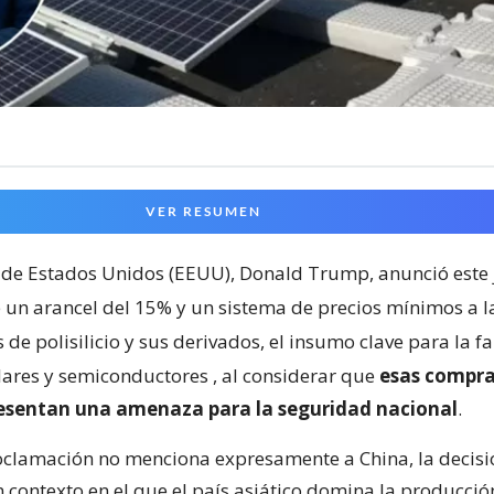
VER RESUMEN
 de Estados Unidos (EEUU), Donald Trump, anunció este 
 un arancel del 15% y un sistema de precios mínimos a l
de polisilicio y sus derivados, el insumo clave para la f
lares y semiconductores
, al considerar que
esas compra
resentan una amenaza para la seguridad nacional
.
clamación no menciona expresamente a China, la decisi
 contexto en el que el país asiático domina la producci