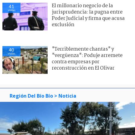
El millonario negocio de la
41
visitas
jurisprudencia: la pugna entre
Poder Judicial y firma que acusa
exclusión
"Terriblemente chantas" y
40
visitas
"vergüenza": Poduje arremete
contra empresas por
reconstrucción en El Olivar
Región Del Bío Bío
> Noticia