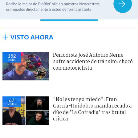
VISTO AHORA
Periodista José Antonio Neme
182
visitas
sufre accidente de tránsito: chocó
con motociclista
"No les tengo miedo": Fran
67
visitas
García-Huidobro manda recado a
dúo de ’La Cofradía’ tras brutal
crítica