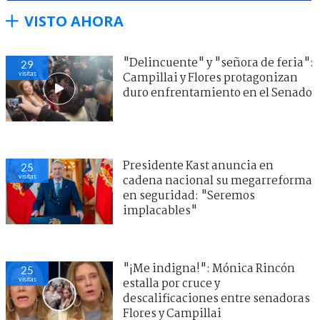
VISTO AHORA
"Delincuente" y "señora de feria":
29
visitas
Campillai y Flores protagonizan
duro enfrentamiento en el Senado
Presidente Kast anuncia en
25
visitas
cadena nacional su megarreforma
en seguridad: "Seremos
implacables"
"¡Me indigna!": Mónica Rincón
25
visitas
estalla por cruce y
descalificaciones entre senadoras
Flores y Campillai