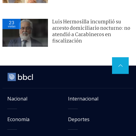
Luis Hermosilla incumplió su
23
visitas
arresto domiciliario nocturno: no
atendió a Carabineros en
fiscalización
Nacional
Internacional
Economía
Deportes