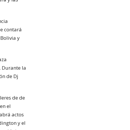
ncia
e contará
Bolivia y
aza
. Durante la
ión de Dj
leres de de
en el
habrá actos
dington y el