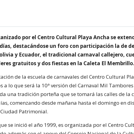
ganizado por el Centro Cultural Playa Ancha se exten
 días, destacándose un foro con participación la de d
livia y Ecuador, el tradicional carnaval callejero, cu
leres gratuitos y dos fiestas en la Caleta El Membrillo
tación de la escuela de carnavales del Centro Cultural Pl
os a lo que será la 10ª versión del Carnaval Mil Tambores
oda una tradición porteña que se tomará las calles de la
días, comenzando desde mañana hasta el domingo en dis
a Ciudad Patrimonial.
 que se inició el año 1999, es organizada por el Centro Cul
do además con el apoyo del Consejo Nacional de la Cultu