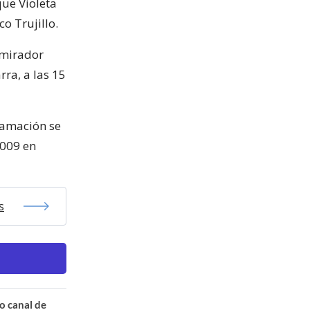
que Violeta
co Trujillo.
 mirador
rra, a las 15
ramación se
2009 en
s
o canal de