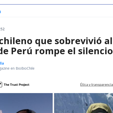
a
:52
chileno que sobrevivió a
e Perú rompe el silencio
lla
gazine en BioBioChile
Ética y transparenci