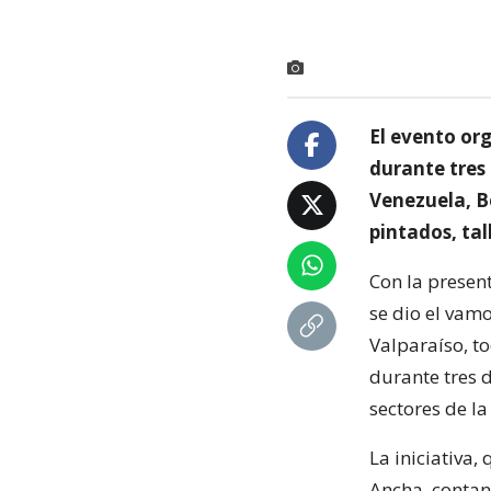
El evento or
durante tres
Venezuela, Bo
pintados, tal
Con la presen
se dio el vam
Valparaíso, t
durante tres 
sectores de l
La iniciativa,
Ancha, contan