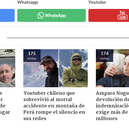
Whatsapp:
Youtube:
175
174
visitas
visitas
e
Youtuber chileno que
Amparo Nogu
or
sobrevivió al mortal
devolución d
 de
accidente en montaña de
indemnización
jugar
Perú rompe el silencio en
exige más de
sus redes
millones