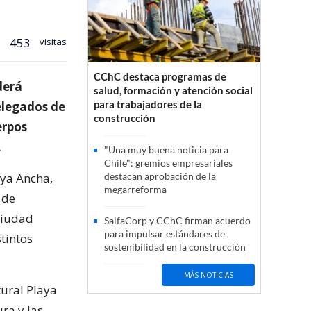
453
visitas
CChC destaca programas de
derá
salud, formación y atención social
para trabajadores de la
elegados de
construcción
erpos
.
"Una muy buena noticia para
Chile": gremios empresariales
aya Ancha,
destacan aprobación de la
megarreforma
 de
 ciudad
SalfaCorp y CChC firman acuerdo
para impulsar estándares de
tintos
sostenibilidad en la construcción
MÁS NOTICIAS
tural Playa
ra y las