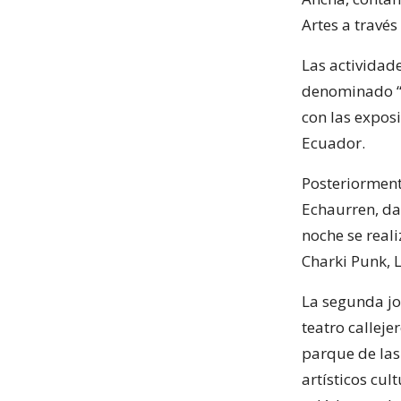
Artes a travé
Las actividad
denominado “A
con las expos
Ecuador.
Posteriorment
Echaurren, dan
noche se reali
Charki Punk, L
La segunda jo
teatro calleje
parque de las
artísticos cul