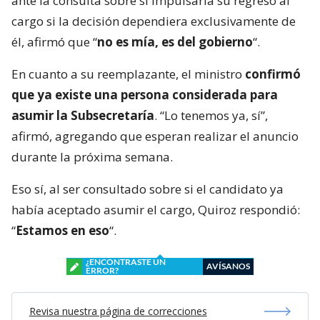
ante la consulta sobre si impulsaría su regreso al
cargo si la decisión dependiera exclusivamente de
él, afirmó que “
no es mía, es del gobierno
“.
En cuanto a su reemplazante, el ministro
confirmó
que ya existe una persona considerada para
asumir la Subsecretaría
. “Lo tenemos ya, sí”,
afirmó, agregando que esperan realizar el anuncio
durante la próxima semana.
Eso sí, al ser consultado sobre si el candidato ya
había aceptado asumir el cargo, Quiroz respondió:
“
Estamos en eso
“.
¿ENCONTRASTE UN
AVÍSANOS
ERROR?
Revisa nuestra página de correcciones