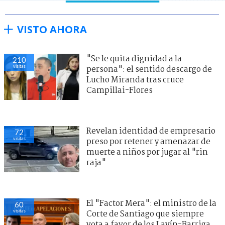
VISTO AHORA
"Se le quita dignidad a la
210
visitas
persona": el sentido descargo de
Lucho Miranda tras cruce
Campillai-Flores
Revelan identidad de empresario
72
visitas
preso por retener y amenazar de
muerte a niños por jugar al "rin
raja"
El "Factor Mera": el ministro de la
60
visitas
Corte de Santiago que siempre
vota a favor de los Lavín-Barriga