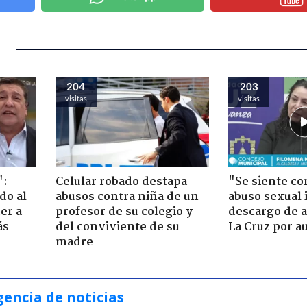
204
203
visitas
visitas
":
Celular robado destapa
"Se siente co
do al
abusos contra niña de un
abuso sexual i
er a
profesor de su colegio y
descargo de a
ás
del conviviente de su
La Cruz por au
madre
gencia de noticias