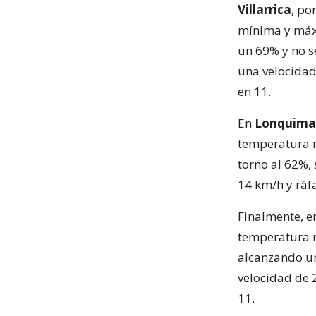
Villarrica
, po
mínima y máxi
un 69% y no s
una velocidad
en 11.
En
Lonquima
temperatura 
torno al 62%, 
14 km/h y ráf
Finalmente, 
temperatura m
alcanzando un
velocidad de 
11.