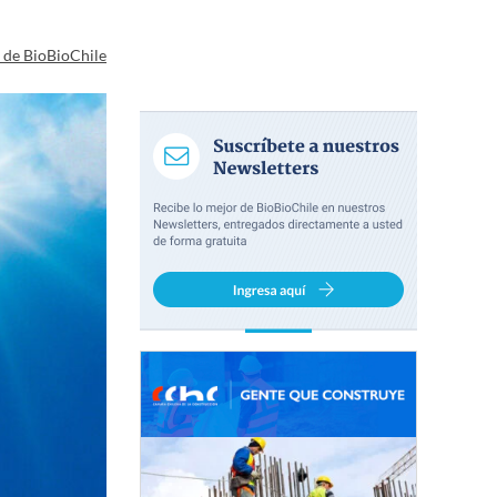
a de BioBioChile