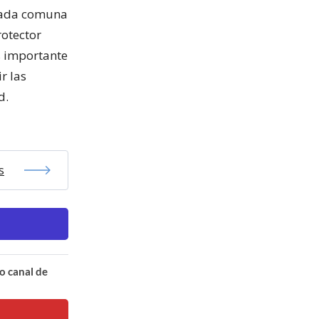
 cada comuna
rotector
s importante
r las
d.
s
o canal de