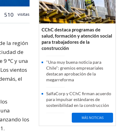
510
visitas
CChC destaca programas de
salud, formación y atención social
para trabajadores de la
de la región
construcción
 ciudad de
e 9 °C y una
"Una muy buena noticia para
Chile": gremios empresariales
Los vientos
destacan aprobación de la
demás, el
megarreforma
SalfaCorp y CChC firman acuerdo
para impulsar estándares de
elos
sostenibilidad en la construcción
n una
MÁS NOTICIAS
canzando los
1.