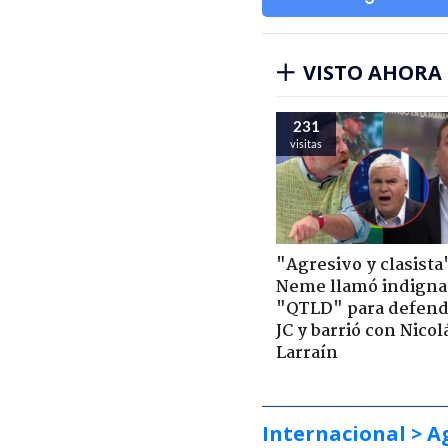
VISTO AHORA
231
visitas
"Agresivo y clasista
Neme llamó indigna
"QTLD" para defend
JC y barrió con Nicol
Larraín
Internacional
> A