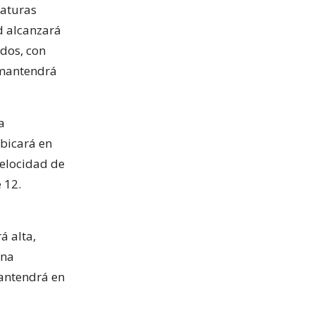
raturas
d alcanzará
dos, con
 mantendrá
a
bicará en
velocidad de
 12.
á alta,
una
mantendrá en