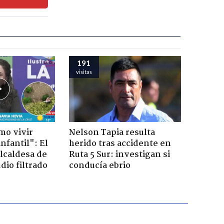
191
visitas
mo vivir
Nelson Tapia resulta
nfantil": El
herido tras accidente en
lcaldesa de
Ruta 5 Sur: investigan si
dio filtrado
conducía ebrio