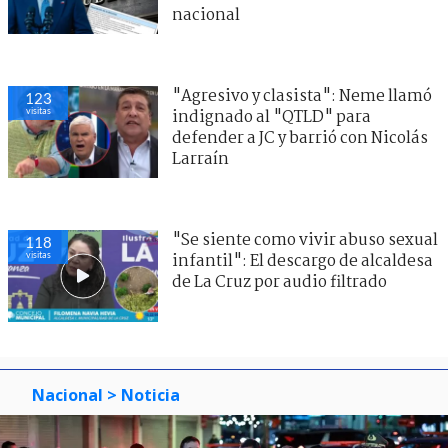
nacional
"Agresivo y clasista": Neme llamó
123
visitas
indignado al "QTLD" para
defender a JC y barrió con Nicolás
Larraín
"Se siente como vivir abuso sexual
118
visitas
infantil": El descargo de alcaldesa
de La Cruz por audio filtrado
Nacional
> Noticia