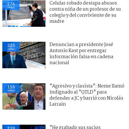
Celular robado destapa abusos
276
visitas
contra niña de un profesor de su
colegio y del conviviente de su
madre
Denuncian a presidente José
225
visitas
Antonio Kast por entregar
información falsa en cadena
nacional
"Agresivo y clasista": Neme llamó
155
visitas
indignado al "QTLD" para
defender a JC y barrió con Nicolás
Larraín
"He grabado sus sucios
139