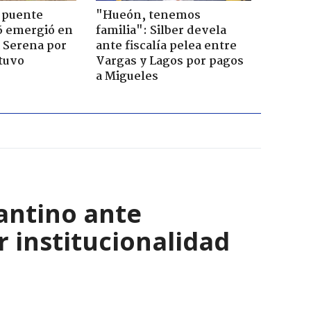
 puente
"Hueón, tenemos
6 emergió en
familia": Silber devela
a Serena por
ante fiscalía pelea entre
tuvo
Vargas y Lagos por pagos
a Migueles
antino ante
r institucionalidad