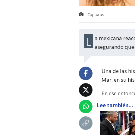
Capturas
La mexicana reaccionó a la publicación de una seguidora de Camiroaga en 'X',
asegurando que 
Una de las hi
Mar, en su his
En ese entonc
Lee también...