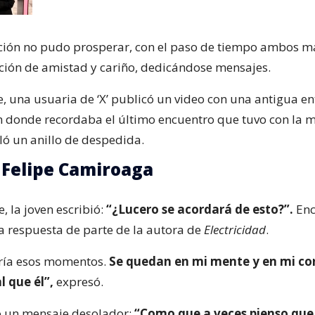
lación no pudo prosperar, con el paso de tiempo ambos 
ción de amistad y cariño, dedicándose mensajes.
, una usuaria de ‘X’ publicó un video con una antigua en
 donde recordaba el último encuentro que tuvo con la m
aló un anillo de despedida.
 Felipe Camiroaga
e, la joven escribió:
“¿Lucero se acordará de esto?”.
Enc
a respuesta de parte de la autora de
Electricidad
.
aría esos momentos.
Se quedan en mi mente y en mi co
l que él”,
expresó.
ó un mensaje desolador:
“Como que a veces pienso que