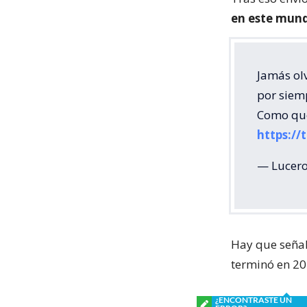
en este mun
Jamás ol
por siemp
Como que
https:/
— Lucero
Hay que señal
terminó en 20
¿ENCONTRASTE UN