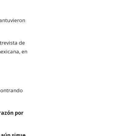
mantuvieron
trevista de
exicana, en
ontrando
razón por
 aún sigue