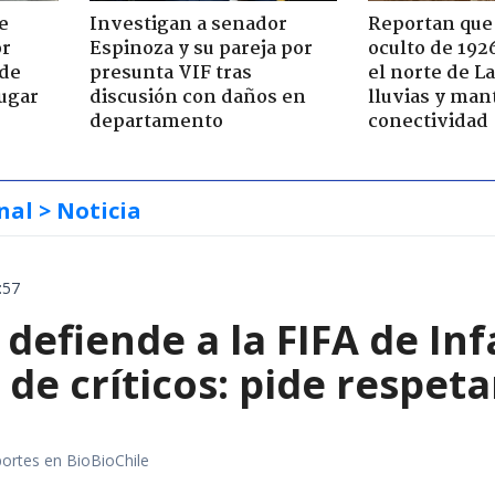
e
Investigan a senador
Reportan que
or
Espinoza y su pareja por
oculto de 192
 de
presunta VIF tras
el norte de L
jugar
discusión con daños en
lluvias y man
departamento
conectividad
nal
> Noticia
:57
defiende a la FIFA de Inf
de críticos: pide respeta
portes en BioBioChile