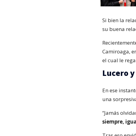
Si bien la re
su buena rela
Recientemente
Camiroaga, en
el cual le reg
Lucero y
En ese instant
una sorpresiv
“Jamás olvid
siempre, igua
Tras eso envi