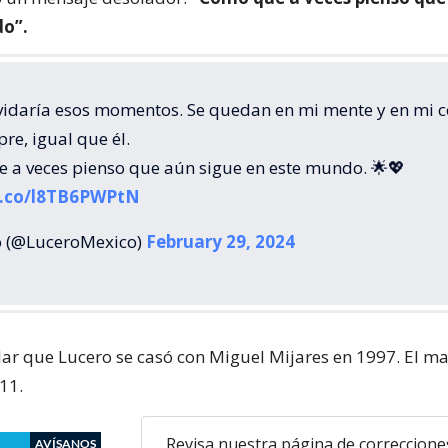
do”.
vidaría esos momentos. Se quedan en mi mente y en mi 
re, igual que él.
 a veces pienso que aún sigue en este mundo. 🌟💖
/t.co/l8TB6PWPtN
 (@LuceroMexico)
February 29, 2024
ar que Lucero se casó con Miguel Mijares en 1997. El m
11.
Revisa nuestra página de correccione
AVÍSANOS