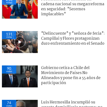
visitas
cadena nacional su megarreforma
en seguridad: "Seremos
implacables"
"Delincuente" y "señora de feria":
131
visitas
Campillai y Flores protagonizan
duro enfrentamiento en el Senado
Gobierno retira a Chile del
90
visitas
Movimiento de Países No
Alineados y pone fin a 55 años de
participación
Luis Hermosilla incumplió su
74
visitas