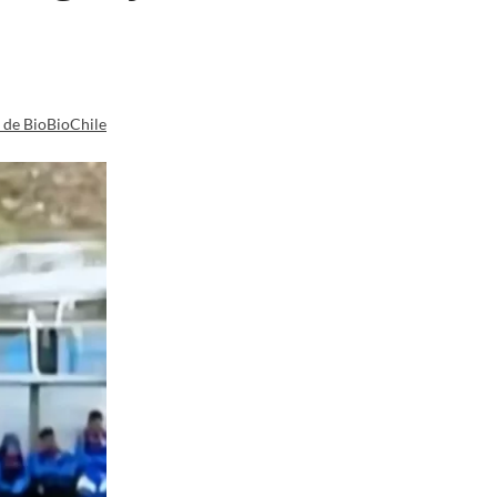
a de BioBioChile