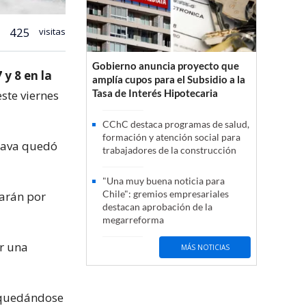
425
visitas
Gobierno anuncia proyecto que
y 8 en la
amplía cupos para el Subsidio a la
Tasa de Interés Hipotecaria
ste viernes
CChC destaca programas de salud,
formación y atención social para
ctava quedó
trabajadores de la construcción
"Una muy buena noticia para
Chile": gremios empresariales
harán por
destacan aprobación de la
megarreforma
r una
MÁS NOTICIAS
s quedándose