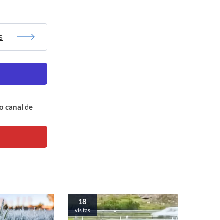
s
o canal de
18
visitas