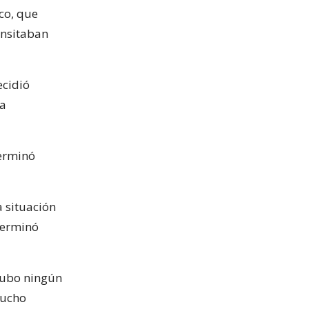
co, que
ansitaban
ecidió
la
terminó
a situación
terminó
hubo ningún
mucho