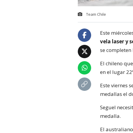
Team Chile
Este miércole
vela laser y 
se completen l
El chileno qu
en el lugar 22
Este viernes s
medallas el d
Seguel necesi
medalla.
El australian