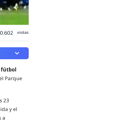
0.602
visitas
 fútbol
del Parque
s 23
ida y el
s a