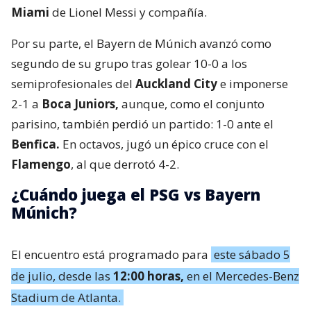
Miami
de Lionel Messi y compañía.
Por su parte, el Bayern de Múnich avanzó como
segundo de su grupo tras golear 10-0 a los
semiprofesionales del
Auckland City
e imponerse
2-1 a
Boca Juniors,
aunque, como el conjunto
parisino, también perdió un partido: 1-0 ante el
Benfica.
En octavos, jugó un épico cruce con el
Flamengo
, al que derrotó 4-2.
¿Cuándo juega el PSG vs Bayern
Múnich?
El encuentro está programado para
este sábado 5
de julio, desde las
12:00 horas,
en el Mercedes-Benz
Stadium de Atlanta.