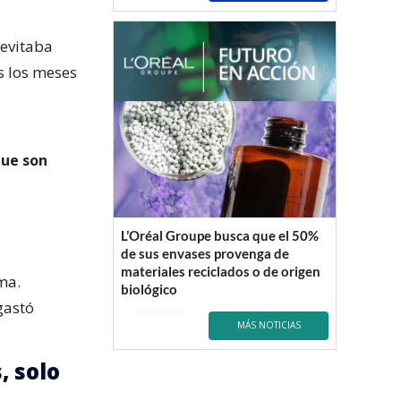
 evitaba
s los meses
que son
L’Oréal Groupe busca que el 50%
de sus envases provenga de
materiales reciclados o de origen
ma.
biológico
gastó
MÁS NOTICIAS
, solo