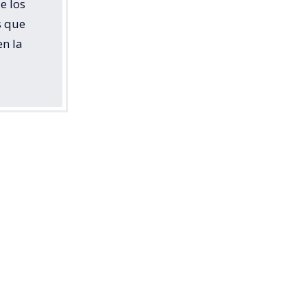
e los
s que
en la