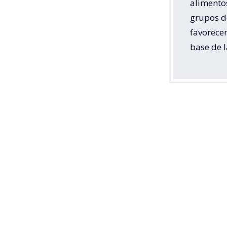
alimentos
grupos d
favorecen
base de l