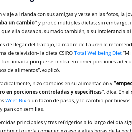
viaje a Irlanda con sus amigas y verse en las fotos, la jo
aba un cambio”
y probó múltiples dietas; sin embargo, 
s que ella deseaba, sumado también, a su intolerancia al
és de llegar del trabajo, la madre de Lauren le recomen
ma de televisión- la dieta CSIRO
Total Wellbeing Diet
“Mi
funcionaría porque se centra en comer porciones adec
os de alimentos”, explicó.
, radicalmente, hizo cambios en su alimentación y
“empec
ro en porciones controladas y específicas”
, dice. En e
dos
Weet-Bix
o un tazón de pasas, y lo cambió por huevos 
 pan con semillas.
midas principales y tres refrigerios a lo largo del día si
ambre ni quería comer en exceso a altas horas de la noc