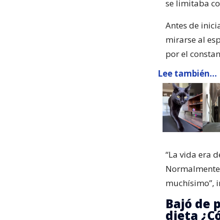
se limitaba c
Antes de inici
mirarse al es
por el consta
Lee también...
“La vida era 
Normalmente, 
muchísimo”, i
Bajó de p
dieta ¿C