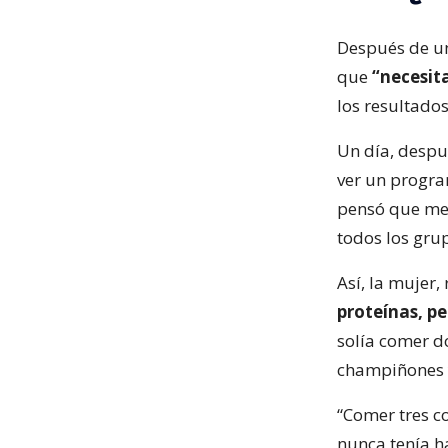
Después de un 
que
“necesit
los resultado
Un día, despu
ver un progra
pensó que me 
todos los grup
Así, la mujer
proteínas, pe
solía comer 
champiñones y
“Comer tres co
nunca tenía h