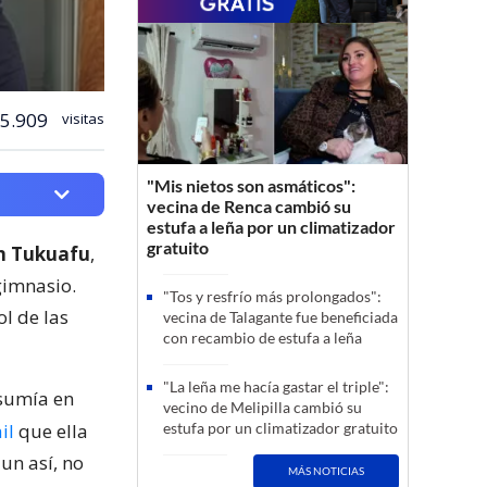
5.909
visitas
"Mis nietos son asmáticos":
vecina de Renca cambió su
estufa a leña por un climatizador
gratuito
n Tukuafu
,
 gimnasio.
"Tos y resfrío más prolongados":
l de las
vecina de Talagante fue beneficiada
con recambio de estufa a leña
"La leña me hacía gastar el triple":
nsumía en
vecino de Melipilla cambió su
il
que ella
estufa por un climatizador gratuito
aun así, no
MÁS NOTICIAS