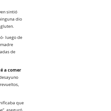
ven sintió
ninguna dio
 gluten.
dó- luego de
 madre
uadas de
é a comer
l desayuno
revueltos,
gnificaba que
he”, aseguró