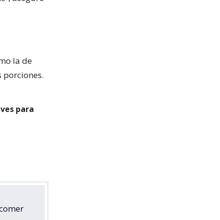
omo la de
s porciones.
aves para
 comer