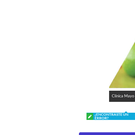
Clínica Mayo 
¿ENCONTRASTE UN
ERROR?