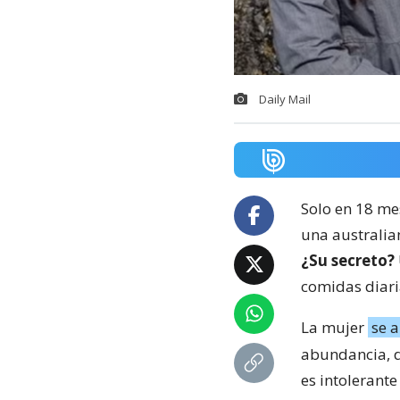
Daily Mail
Solo en 18 mes
una australian
¿Su secreto?
comidas diari
La mujer
se a
abundancia, d
es intolerante