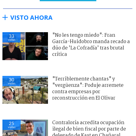
VISTO AHORA
"No les tengo miedo": Fran
33
visitas
García-Huidobro manda recado a
dúo de ’La Cofradía’ tras brutal
crítica
"Terriblemente chantas" y
30
visitas
"vergüenza": Poduje arremete
contra empresas por
reconstrucción en El Olivar
Contraloría acredita ocupación
25
visitas
ilegal de bien fiscal por parte de
delegado de Kast en Chañaral