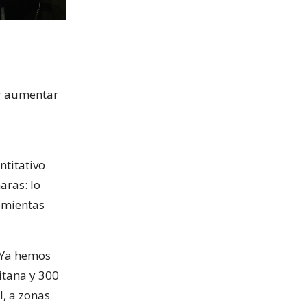
or aumentar
ntitativo
aras: lo
ramientas
 Ya hemos
itana y 300
l, a zonas