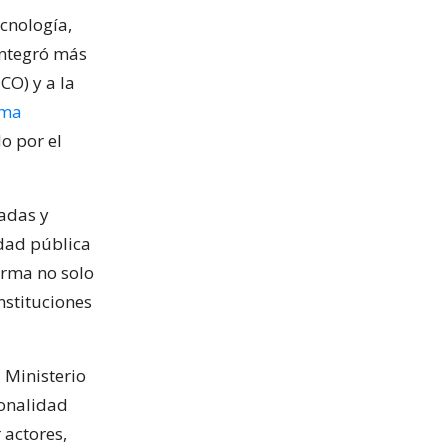
cnología,
integró más
CO) y a la
ema
o por el
zadas y
idad pública
orma no solo
nstituciones
 Ministerio
ionalidad
 actores,