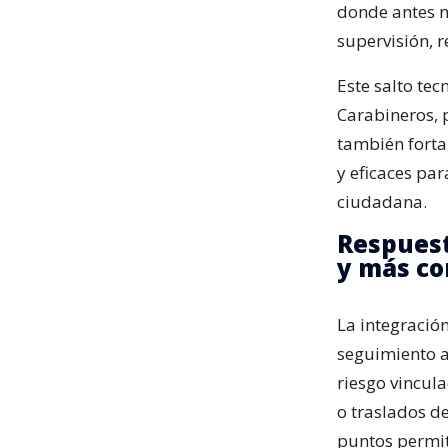
donde antes n
supervisión, r
Este salto tec
Carabineros, 
también forta
y eficaces pa
ciudadana.
Respuest
y más c
La integració
seguimiento a
riesgo vincula
o traslados de
puntos permit