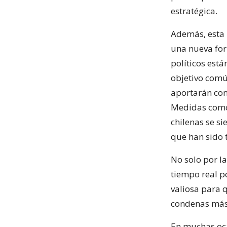
estratégica.
Además, esta 
una nueva for
políticos est
objetivo comú
aportarán con
Medidas como 
chilenas se s
que han sido 
No solo por l
tiempo real p
valiosa para 
condenas más
En muchas oca