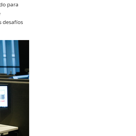
ado para
e
s desafíos