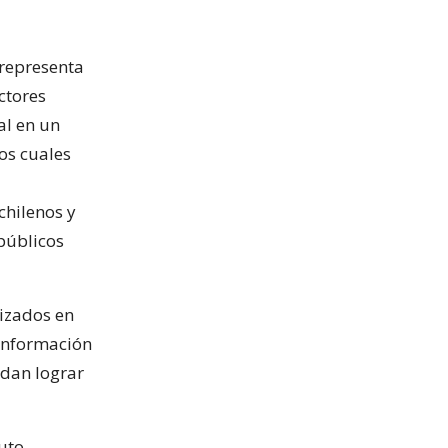
 representa
ctores
al en un
os cuales
chilenos y
 públicos
lizados en
 información
edan lograr
uto