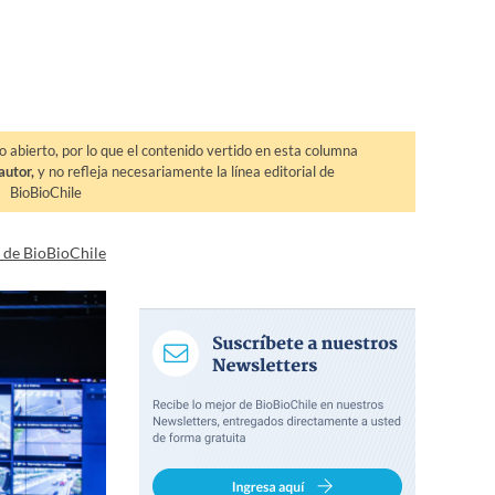
o abierto, por lo que el contenido vertido en esta columna
autor,
y no refleja necesariamente la línea editorial de
BioBioChile
a de BioBioChile