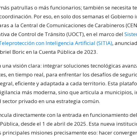
más patrullas o más funcionarios; también se necesita te
y coordinación. Por eso, en solo dos semanas el Gobierno 
ras a la Central de Comunicaciones de Carabineros (CEN
iva de Control de Tránsito (UOCT), en el marco del
Sist
eleprotección con Inteligencia Artificial (SITIA)
, anunciad
briel Boric en la Cuenta Pública de 2023.
 una visión clara: integrar soluciones tecnológicas avan
es, en tiempo real, para enfrentar los desafíos de segur
gral, eficiente y adaptada a cada territorio. Esta plataf
igilancia más moderna, sino que articula a municipios, i
el sector privado en una estrategia común.
vincula directamente con la entrada en funcionamiento del
Pública, desde el 1 de abril de 2025. Esta nueva instituc
s principales misiones precisamente eso: hacer converger