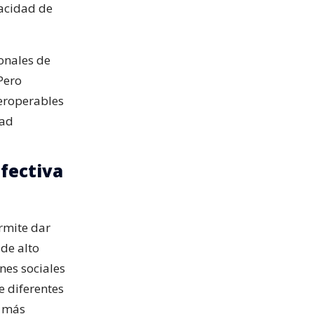
pacidad de
ionales de
Pero
teroperables
dad
fectiva
ermite dar
de alto
nes sociales
e diferentes
a más