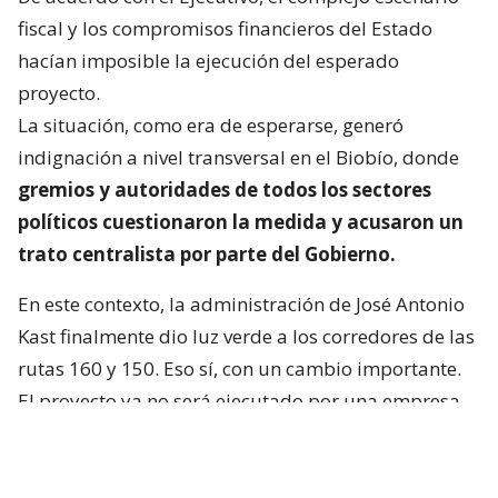
fiscal y los compromisos financieros del Estado
hacían imposible la ejecución del esperado
proyecto.
La situación, como era de esperarse, generó
indignación a nivel transversal en el Biobío, donde
gremios y autoridades de todos los sectores
políticos cuestionaron la medida y acusaron un
trato centralista por parte del Gobierno.
En este contexto, la administración de José Antonio
Kast finalmente dio luz verde a los corredores de las
rutas 160 y 150. Eso sí, con un cambio importante.
El proyecto ya no será ejecutado por una empresa
privada bajo el nuevo modelo de concesiones, sino
que
será asumido directamente por el Ministerio
de Obras Públicas (MOP) a través de la Dirección