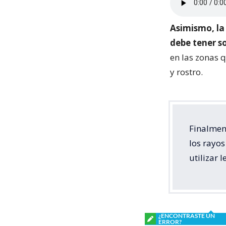
Asimismo, la 
debe tener so
en las zonas q
y rostro.
Finalment
los rayos
utilizar 
¿ENCONTRASTE UN
ERROR?