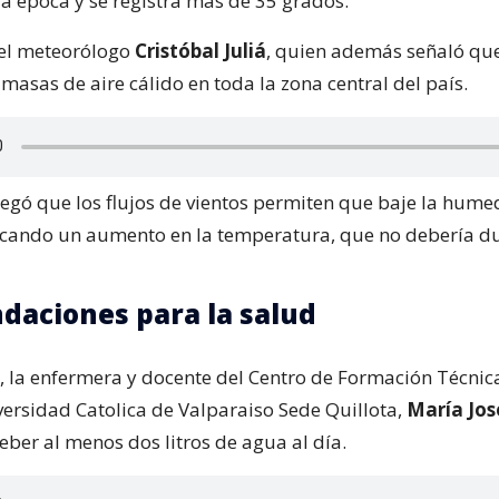
a época y se registra más de 35 grados.
ó el meteorólogo
Cristóbal Juliá
, quien además señaló qu
masas de aire cálido en toda la zona central del país.
regó que los flujos de vientos permiten que baje la hume
ocando un aumento en la temperatura, que no debería d
aciones para la salud
e, la enfermera y docente del Centro de Formación Técnic
versidad Catolica de Valparaiso Sede Quillota,
María José
ber al menos dos litros de agua al día.