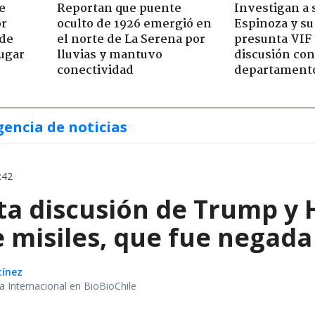
e
Reportan que puente
Investigan a
or
oculto de 1926 emergió en
Espinoza y su
 de
el norte de La Serena por
presunta VIF 
jugar
lluvias y mantuvo
discusión co
conectividad
departament
gencia de noticias
:42
ta discusión de Trump y 
 misiles, que fue negada 
tínez
ea Internacional en BioBioChile