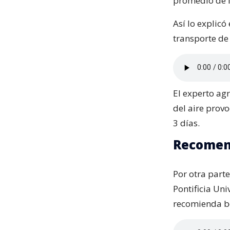
promedio de l
Así lo explic
transporte de 
El experto ag
del aire prov
3 días.
Recomend
Por otra part
Pontificia Uni
recomienda be