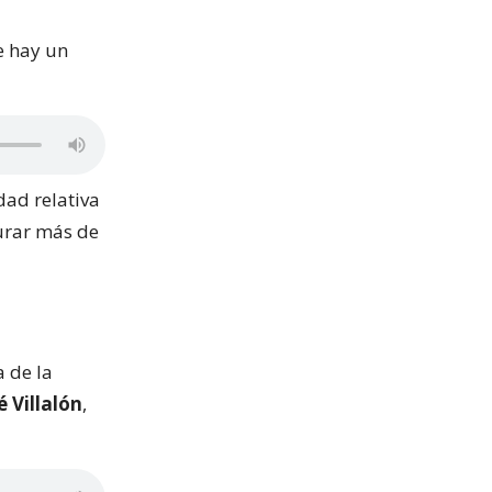
e hay un
dad relativa
urar más de
a de la
 Villalón
,