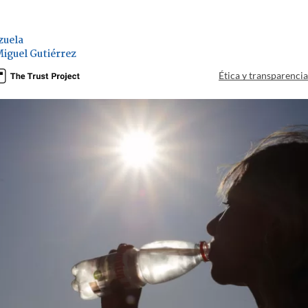
zuela
Miguel Gutiérrez
Ética y transparenci