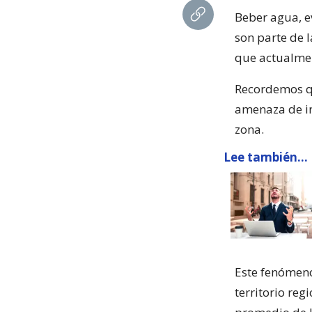
Beber agua, ev
son parte de 
que actualmen
Recordemos qu
amenaza de inc
zona.
Lee también...
Este fenómeno
territorio re