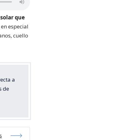
 solar que
, en especial
anos, cuello
recta a
s de
s