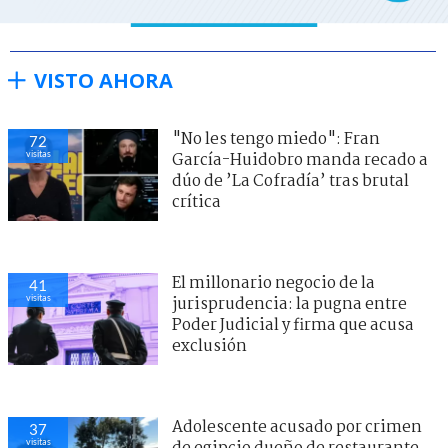
VISTO AHORA
"No les tengo miedo": Fran
68
visitas
García-Huidobro manda recado a
dúo de ’La Cofradía’ tras brutal
crítica
El millonario negocio de la
40
visitas
jurisprudencia: la pugna entre
Poder Judicial y firma que acusa
exclusión
Contraloría acredita ocupación
30
visitas