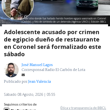
Imagen del sitio donde fue hallado herido hombre egipcio asesinado en Coronel
(Cedida); y foto de contexto de un detenido (Agencia UNO) | Edición BBCL
Adolescente acusado por crimen
de egipcio dueño de restaurante
en Coronel será formalizado este
sábado
José Manuel Lagos
Corresponsal Radio El Carbón de Lota
Publicado por
Jean Valencia
Sábado 08 Agosto, 2026 | 05:55
Seguimos criterios de
Ética y transparencia de BBCL