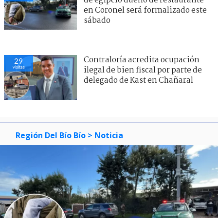
ilegal de bien fiscal por parte de
delegado de Kast en Chañaral
Adolescente acusado por crimen
33
visitas
de egipcio dueño de restaurante
en Coronel será formalizado este
sábado
Región Del Bío Bío
> Noticia