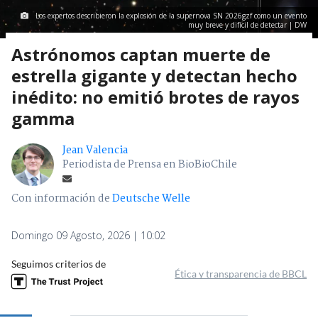
Los expertos describieron la explosión de la supernova SN 2026gzf como un evento
muy breve y difícil de detectar | DW
Astrónomos captan muerte de
estrella gigante y detectan hecho
inédito: no emitió brotes de rayos
gamma
Jean Valencia
Periodista de Prensa en BioBioChile
Con información de
Deutsche Welle
Domingo 09 Agosto, 2026 | 10:02
Seguimos criterios de
Ética y transparencia de BBCL