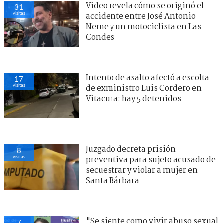
Video revela cómo se originó el
31
visitas
accidente entre José Antonio
Neme y un motociclista en Las
Condes
Intento de asalto afectó a escolta
17
visitas
de exministro Luis Cordero en
Vitacura: hay 5 detenidos
Juzgado decreta prisión
8
visitas
preventiva para sujeto acusado de
secuestrar y violar a mujer en
Santa Bárbara
"Se siente como vivir abuso sexual
7