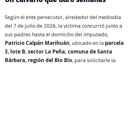
Según el ente persecutor, alrededor del mediodía
del 7 de julio de 2026, la víctima concurrió junto a
sus padres hasta el domicilio del imputado,
Patricio Calpán Marihuán
, ubicado en la
parcela
3, lote B, sector La Peña, comuna de Santa
Bárbara, región del Bío Bío
, para solicitarle la
devolución de una motosierra que le habían
prestado.
El imputado aceptó entregar la especie,
bajo la
condición de que la víctima se quedara a
conversar a solas con él.
Lo que fue aceptado por
la joven.
Tras entregar la motosierra a los padres, el