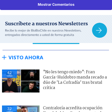
Mostrar Comentarios
VISTO AHORA
"No les tengo miedo": Fran
42
visitas
García-Huidobro manda recado a
dúo de ’La Cofradía’ tras brutal
crítica
Contraloría acredita ocupación
32
visitas