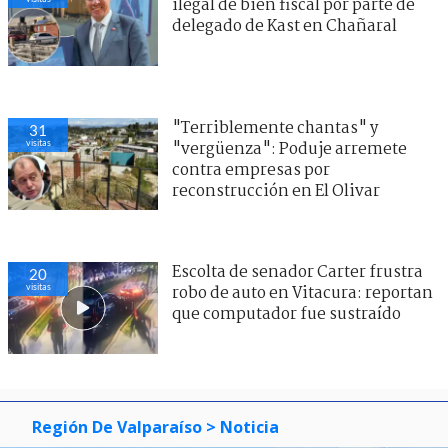
ilegal de bien fiscal por parte de
delegado de Kast en Chañaral
"Terriblemente chantas" y
31
visitas
"vergüenza": Poduje arremete
contra empresas por
reconstrucción en El Olivar
Escolta de senador Carter frustra
20
visitas
robo de auto en Vitacura: reportan
que computador fue sustraído
Región De Valparaíso
> Noticia