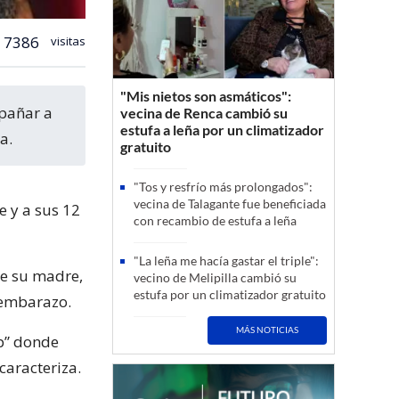
7386
visitas
"Mis nietos son asmáticos":
vecina de Renca cambió su
estufa a leña por un climatizador
a.
gratuito
"Tos y resfrío más prolongados":
vecina de Talagante fue beneficiada
e y a sus 12
con recambio de estufa a leña
"La leña me hacía gastar el triple":
de su madre,
vecino de Melipilla cambió su
estufa por un climatizador gratuito
 embarazo.
MÁS NOTICIAS
op” donde
caracteriza.