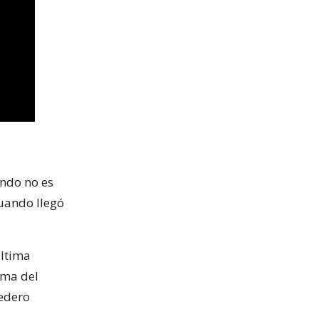
ndo no es
uando llegó
última
ama del
redero