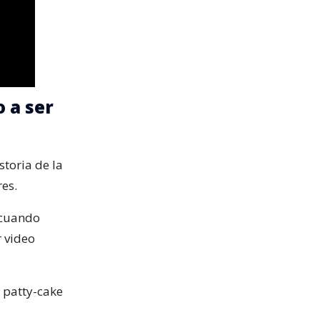
o a ser
storia de la
res.
 cuando
r video
 patty-cake