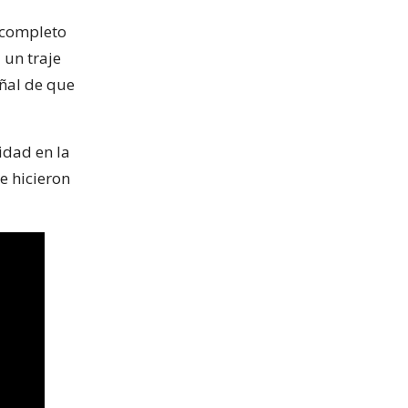
o completo
 un traje
eñal de que
idad en la
e hicieron