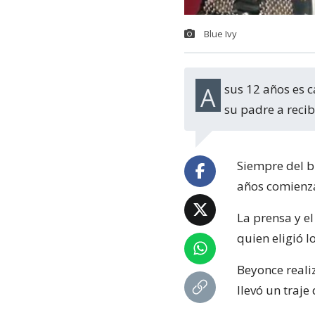
Blue Ivy
A sus 12 años es capaz de subir al escenario a bailar con su madre o acompañar a
su padre a recib
Siempre del b
años comienza
La prensa y e
quien eligió 
Beyonce reali
llevó un traje