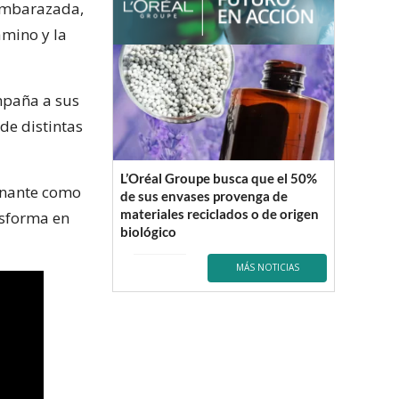
 embarazada,
amino y la
mpaña a sus
de distintas
L’Oréal Groupe busca que el 50%
onante como
de sus envases provenga de
materiales reciclados o de origen
nsforma en
biológico
MÁS NOTICIAS