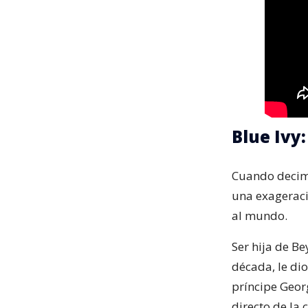
Blue Ivy
Cuando decimo
una exageraci
al mundo.
Ser hija de Be
década, le di
príncipe Georg
directo de la 