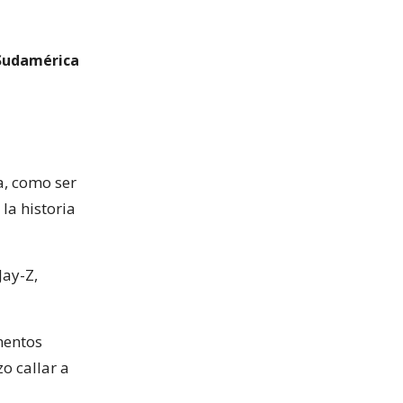
 Sudamérica
a, como ser
la historia
Jay-Z,
mentos
o callar a