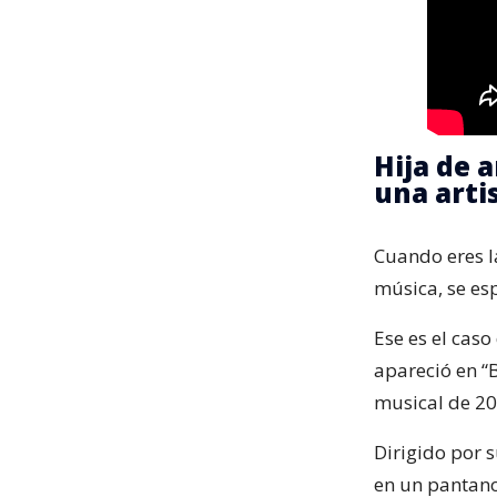
Hija de 
una arti
Cuando eres la
música, se es
Ese es el cas
apareció en “B
musical de 20
Dirigido por 
en un pantan