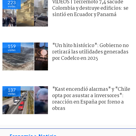
VIDEOS | Terremoto 7,4 sacude
223
visitas
Colombia y destruye edificios: se
sintió en Ecuador y Panamá
"Un hito histórico": Gobierno no
159
visitas
retirará las utilidades generadas
por Codelco en 2025
"Kast encendió alarmas" y "Chile
137
visitas
opta por asustar a inversores":
reacción en España por freno a
obras