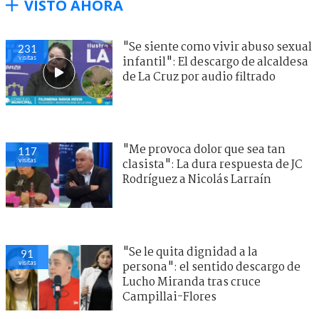
VISTO AHORA
"Se siente como vivir abuso sexual
231
visitas
infantil": El descargo de alcaldesa
de La Cruz por audio filtrado
"Me provoca dolor que sea tan
117
visitas
clasista": La dura respuesta de JC
Rodríguez a Nicolás Larraín
"Se le quita dignidad a la
91
visitas
persona": el sentido descargo de
Lucho Miranda tras cruce
Campillai-Flores